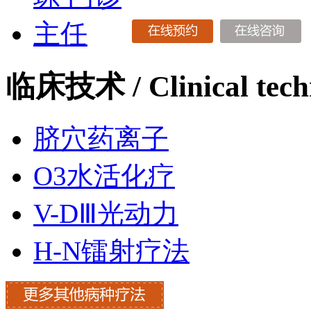
临床技术
/ Clinical tec
脐穴药离子
O3水活化疗
V-DⅢ光动力
H-N镭射疗法